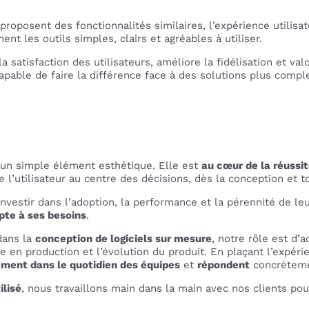
posent des fonctionnalités similaires, l’expérience utilisate
ent les outils simples, clairs et agréables à utiliser.
a satisfaction des utilisateurs, améliore la fidélisation et val
apable de faire la différence face à des solutions plus compl
i un simple élément esthétique. Elle est
au cœur de la réussite
ace l’utilisateur au centre des décisions, dès la conception et
 investir dans l’adoption, la performance et la pérennité de le
apte à ses besoins
.
 dans la
conception de logiciels sur mesure
, notre rôle est d
se en production et l’évolution du produit. En plaçant l’expéri
ement dans le quotidien des équipes
et
répondent
concrèteme
ilisé
, nous travaillons main dans la main avec nos clients pou